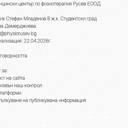
ицински център по физиотерапия Русев ЕООД
ик Стефан Младенов 8 ж.к. Студентски град
ва Демерджиева
o@physiorusev.bg
ализация: 22.04.2026г.
тговорността
 за:
ст на сайта
 извън наш контрол
платформи
 тълкуване на публикувана информация