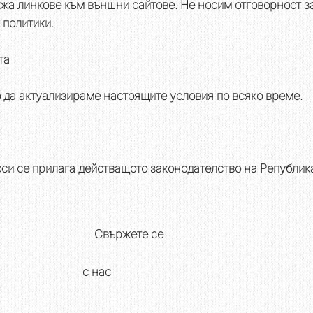
жа линкове към външни сайтове. Не носим отговорност з
 политики.
та
 да актуализираме настоящите условия по всяко време.
си се прилага действащото законодателство на Републик
Свържете се
с нас