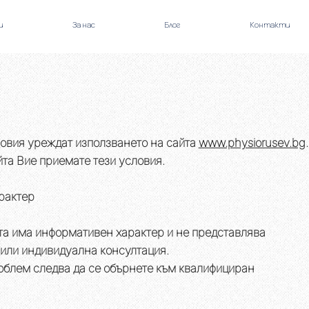
и
За нас
Блог
Контакти
овия уреждат използването на сайта
www.physiorusev.bg
.
йта Вие приемате тези условия.
рактер
а има информативен характер и не представлява
или индивидуална консултация.
облем следва да се обърнете към квалифициран