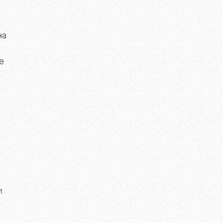
на
е
и