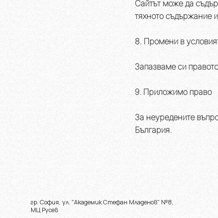
Сайтът може да съдър
тяхното съдържание и
8. Промени в условия
Запазваме си правото
9. Приложимо право
За неуредените въпро
България.
гр. София, ул. "Академик Стефан Младенов" №8,
МЦ Русев