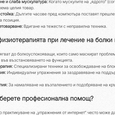
е и слаба мускулатура:
 Когато мускулите на „ядрото“ (cor
оема целия товар.
стойка:
 Дългите часове пред компютъра поставят прешлен
а позиция.
етоварване:
 Вдигане на тежести с неправилна техника.
физиотерапията при лечение на болки 
ягват до болкоуспокояващи, които само маскират проблем
 във възстановяването на функцията.
рапия:
 Специализирани техники за освобождаване на бло
ия:
 Индивидуални упражнения за заздравяване на поддъ
пия:
 За намаляване на възпалението и подобряване на кр
зберете професионална помощ?
 практикуване на „упражнения от интернет“ често може д