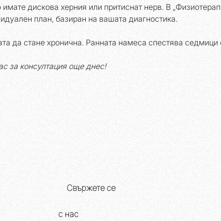
о имате дискова херния или притиснат нерв. В „Физиотерап
идуален план, базиран на вашата диагностика.
ата да стане хронична. Ранната намеса спестява седмици 
ас за консултация още днес!
Свържете се
с нас