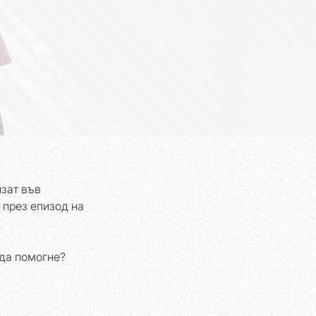
зат във 
 през епизод на 
 да помогне?