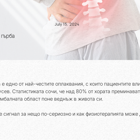
July 15, 2024
 гърба
 е едно от най-честите оплаквания, с които пациентите вли
сев. Статистиката сочи, че над 80% от хората преминават
умбалната област поне веднъж в живота си. 
 е сигнал за нещо по-сериозно и как физиотерапията може