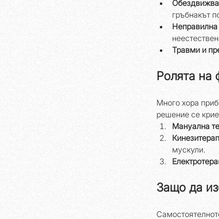
Обездвижван
гръбнакът п
Неправилна 
неестествен
Травми и пр
Ролята на 
Много хора приб
решение се крие
Мануална те
Кинезитерап
мускули.
Електротера
Защо да и
Самостоятелното