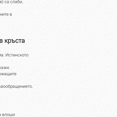
e) са слаби, 
ите в 
в кръста
а. Истинското 
кажи.
ржащите 
ъвообращението.
а влоши 